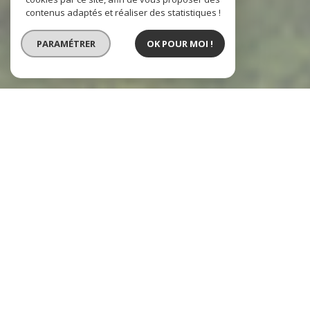
contenus adaptés et réaliser des statistiques !
PARAMÉTRER
OK POUR MOI !
Immobilière de L'Estuaire
Agence immobilière
Saint-André-de-Cubzac
Notre agence immobilière indépendante basée à Saint-André-de-
Cubzac, l'Immobilière de l'Estuaire, vous propose ses services
immobiliers sur différents secteurs :
A Bordeaux et sa communauté urbaine ;
A Blanquefort à Léognan et de Cestas à Carbon-Blanc ;
Dans le Libournais ;
Sur les communes le long de la Dordogne et de l’axe A89 ;