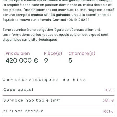
La propriété est située en position dominante au milieu des bois et
des prairies. L'assainissement est individuel. Le chauffage est assuré
par une pompe à chaleur AIR-AIR gainable. Un puits opérationnel et
équipé se trouve sur le terrain. Contact : 06.19.12.82.39
Zone soumise à une obligation légale de débroussaillement.
Les informations sur les risques auxquels ce bien est exposé sont
disponibles sur le site
Géorisques
Prix du bien
Pièce(s)
Chambre(s)
420 000 €
9
5
Caractéristiques du bien
Caractéristiques
Valeurs
33710
Code postal
283 m²
Surface habitable (m²)
1,60 ha
surface terrain