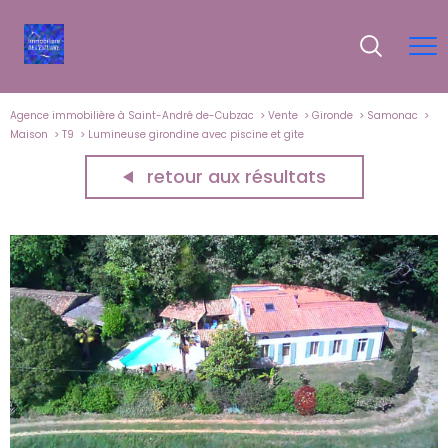
Agence immobilière à Saint-André de-Cubzac
Vente
Gironde
Samonac
Maison
T9
Lumineuse girondine avec piscine et gite
retour aux résultats