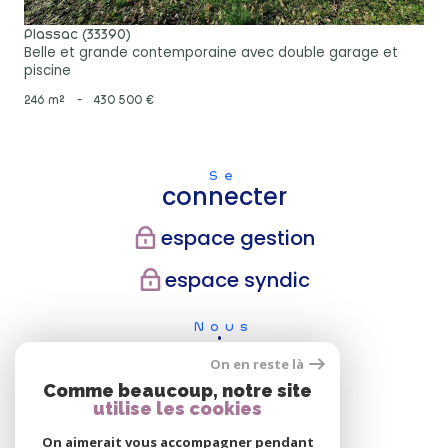
Plassac (33390)
Belle et grande contemporaine avec double garage et
piscine
246 m²
-
430 500 €
Se
connecter
espace gestion
espace syndic
Nous
suivre
On en reste là
Comme beaucoup, notre site
utilise les cookies
Nous
On aimerait vous accompagner pendant