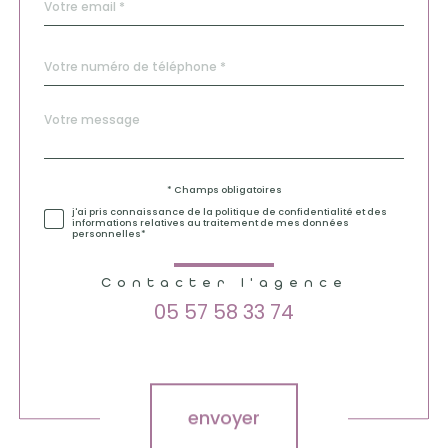
*
Téléphone
*
Message
Fieldset
*
par
défaut
Validation
* Champs obligatoires
j'ai pris connaissance de la politique de confidentialité et des
informations relatives au traitement de mes données
personnelles*
Contacter l'agence
05 57 58 33 74
Validation
envoyer