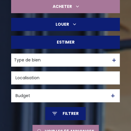
ACHETER
LOUER
De l'ancien
De l'immo pro
ESTIMER
à l'année
Type de bien
Budget
FILTRER