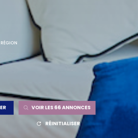
 RÉGION
RER
VOIR LES
66
ANNONCES
RÉINITIALISER