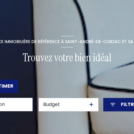
CE IMMOBILIÈRE DE RÉFÉRENCE À SAINT-ANDRÉ-DE-CUBZAC ET SA
Trouvez votre bien idéal
TIMER
Budget
FILT