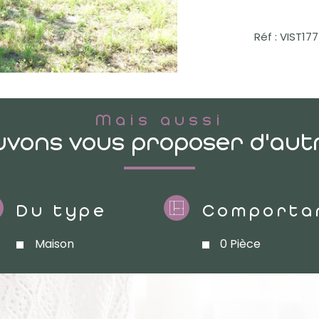
Réf : VIST17
Mais aussi
vons vous proposer d'aut
Du type
Comporta
Maison
0 Pièce