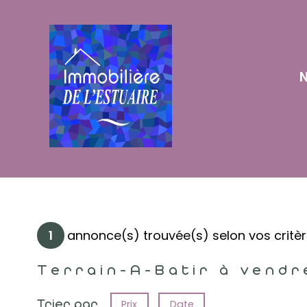
N
1
annonce(s) trouvée(s) selon vos critè
Terrain-A-Batir à vendr
Trier par
Prix
Date