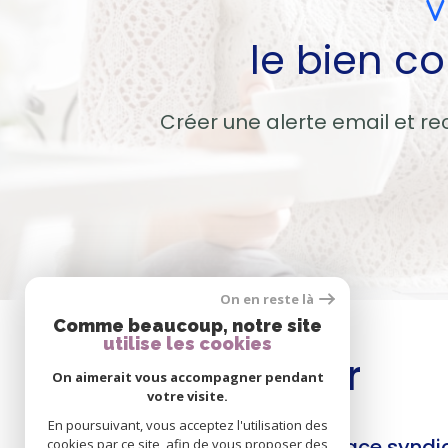
le bien c
Créer une alerte email et re
On en reste là
Comme beaucoup, notre site
utilise les cookies
Se
connecter
On aimerait vous accompagner pendant
votre visite.
En poursuivant, vous acceptez l'utilisation des
espace gestion
espace syndi
cookies par ce site, afin de vous proposer des