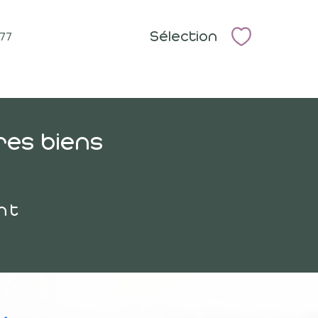
Sélection
777
Sélectionne
res biens
nt