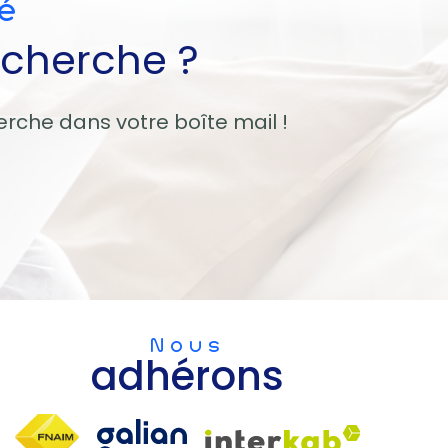
é
echerche ?
erche dans votre boîte mail !
Nous
adhérons