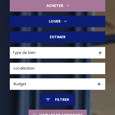
ACHETER
LOUER
De l'ancien
De l'immo pro
ESTIMER
à l'année
Type de bien
Budget
FILTRER