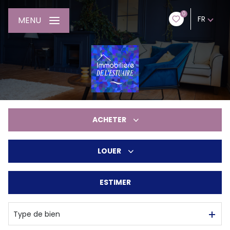
0
FR
MENU
ACHETER
LOUER
De l'ancien
De l'immo pro
ESTIMER
à l'année
Type de bien